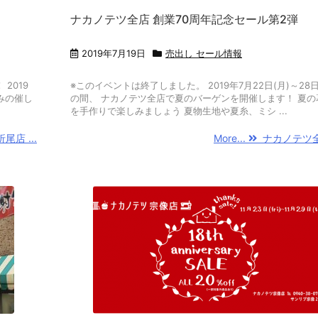
ナカノテツ全店 創業70周年記念セール第2弾
2019年7月19日
売出し セール情報
2019
※このイベントは終了しました。 2019年7月22日(月)～28日
のみの催し
の間、 ナカノテツ全店で夏のバーゲンを開催します！ 夏の
を手作りで楽しみましょう 夏物生地や夏糸、ミシ ...
店 ...
More...
ナカノテツ全店