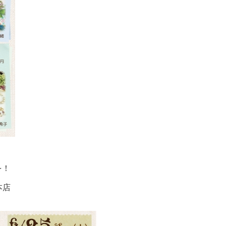
を！
本店