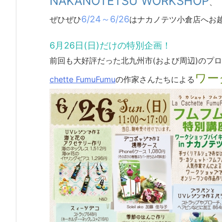
NAKANOTETSU WORKSHOP
、
6/24～6/26
ぜひぜひ
はナカノテツ小倉店へお
6月26日(日)だけの特別企画！
前回も大好評だった北九州市(および周辺)のプ
ワー
chette FumuFumu
の作家さんたちによる